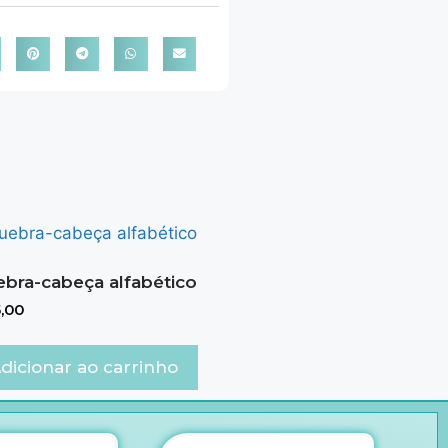
bra-cabeça alfabético
,00
dicionar ao carrinho