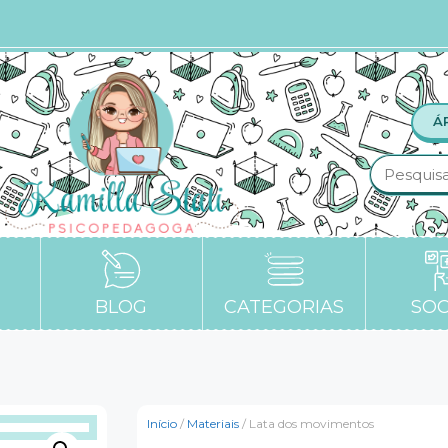
Á
BLOG
CATEGORIAS
SOC
Início
/
Materiais
/ Lata dos movimentos