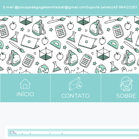
E-mail @psicopedagogakamillastati@gmail.com
Suporte (whats)43-984122253
INÍCIO
CONTATO
SOBRE