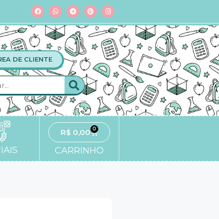
REA DE CLIENTE
0
R$
0,00
IAIS
CARRINHO