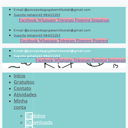
Pular
para
E-mail @psicopedagogakamillastati@gmail.com
o
Suporte (whats)43-984122253
conteúdo
Facebook
Whatsapp
Telegram
Pinterest
Instagram
E-mail @psicopedagogakamillastati@gmail.com
Suporte (whats)43-984122253
Facebook
Whatsapp
Telegram
Pinterest
Pinterest
E-mail @psicopedagogakamillastati@gmail.com
Suporte (whats)43-984122253
Facebook
Whatsapp
Telegram
Pinterest
Instagram
Início
Gratuitos
Contato
Atividades
Minha
conta
Pedidos
Downloads