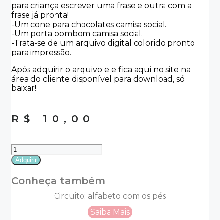
para criança escrever uma frase e outra com a
frase já pronta!
-Um cone para chocolates camisa social.
-Um porta bombom camisa social.
-Trata-se de um arquivo digital colorido pronto
para impressão.
Após adquirir o arquivo ele fica aqui no site na
área do cliente disponível para download, só
baixar!
R$
10,00
Kit
dia
Adquirir
dos
pais
Conheça também
camisa
social
Circuito: alfabeto com os pés
quantidade
Saiba Mais