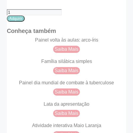
Kit
dia
Adquirir
das
crianças
Conheça também
divertidamente
quantidade
Painel volta às aulas: arco-íris
Saiba Mais
Família silábica simples
Saiba Mais
Painel dia mundial de combate à tuberculose
Saiba Mais
Lata da apresentação
Saiba Mais
Atividade interativa Maio Laranja