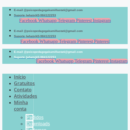
Pular
para
E-mail @psicopedagogakamillastati@gmail.com
o
Suporte (whats)43-984122253
conteúdo
Facebook
Whatsapp
Telegram
Pinterest
Instagram
E-mail @psicopedagogakamillastati@gmail.com
Suporte (whats)43-984122253
Facebook
Whatsapp
Telegram
Pinterest
Pinterest
E-mail @psicopedagogakamillastati@gmail.com
Suporte (whats)43-984122253
Facebook
Whatsapp
Telegram
Pinterest
Instagram
Início
Gratuitos
Contato
Atividades
Minha
conta
Pedidos
Downloads