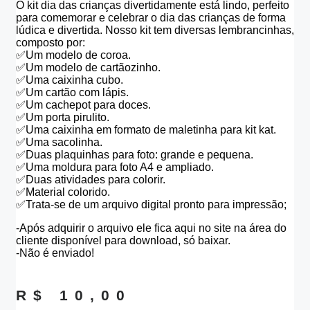
O kit dia das crianças divertidamente está lindo, perfeito
para comemorar e celebrar o dia das crianças de forma
lúdica e divertida. Nosso kit tem diversas lembrancinhas,
composto por:
✅️Um modelo de coroa.
✅️Um modelo de cartãozinho.
✅️Uma caixinha cubo.
✅️Um cartão com lápis.
✅️Um cachepot para doces.
✅️Um porta pirulito.
✅️Uma caixinha em formato de maletinha para kit kat.
✅️Uma sacolinha.
✅️Duas plaquinhas para foto: grande e pequena.
✅️Uma moldura para foto A4 e ampliado.
✅️Duas atividades para colorir.
✅️Material colorido.
✅️Trata-se de um arquivo digital pronto para impressão;
-Após adquirir o arquivo ele fica aqui no site na área do
cliente disponível para download, só baixar.
-Não é enviado!
R$
10,00