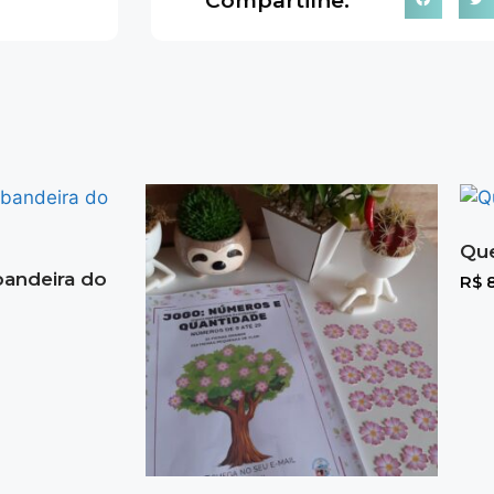
Compartilhe:
Que
bandeira do
R$
8