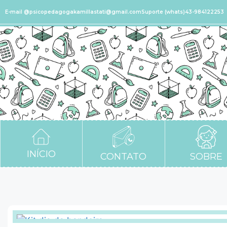
E-mail @psicopedagogakamillastati@gmail.com
Suporte (whats)43-984122253
INÍCIO
CONTATO
SOBRE