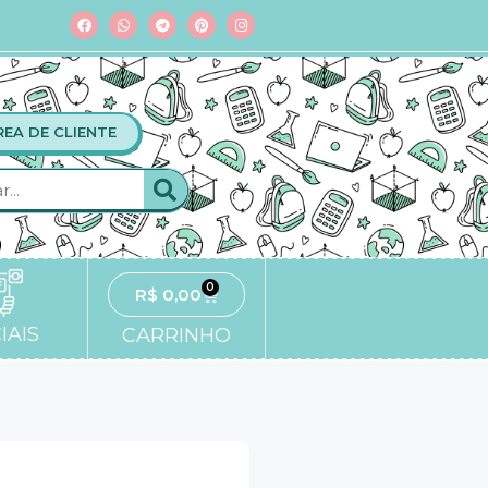
REA DE CLIENTE
0
R$
0,00
IAIS
CARRINHO