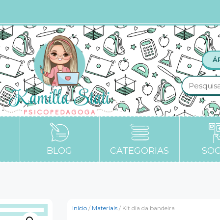
Á
BLOG
CATEGORIAS
SOC
Início
/
Materiais
/ Kit dia da bandeira