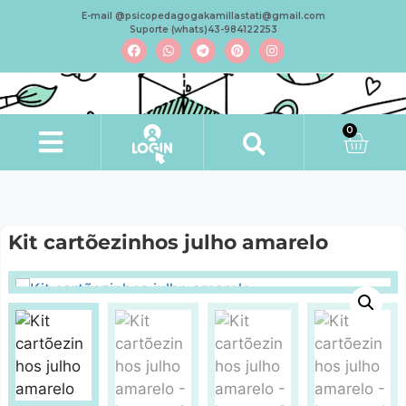
E-mail @psicopedagogakamillastati@gmail.com
Suporte (whats)43-984122253
0
Minha conta
Kit cartõezinhos julho amarelo