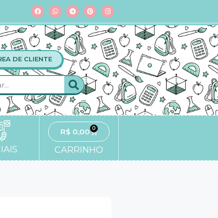
REA DE CLIENTE
0
R$
0,00
IAIS
CARRINHO