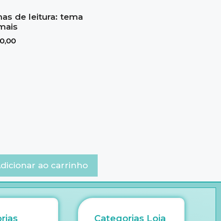
has de leitura: tema
mais
0,00
dicionar ao carrinho
rias
Categorias Loja