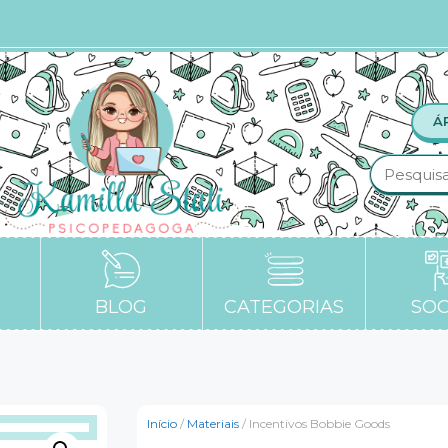
Á
BLOG
CATEGORIAS
SOC
Início
/
Materiais
/ Incentivos Bobbie Goods