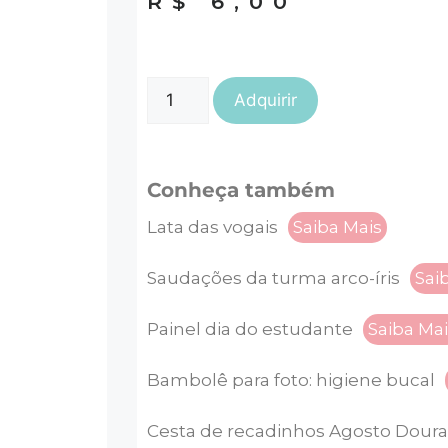
R$
6,00
Adquirir
Conheça também
Lata das vogais
Saiba Mais
Saudações da turma arco-íris
Sai
Painel dia do estudante
Saiba Ma
Bambolê para foto: higiene bucal
Cesta de recadinhos Agosto Dour