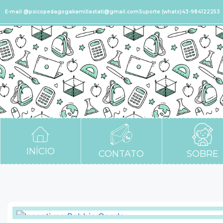
E-mail @psicopedagogakamillastati@gmail.com
Suporte (whats)43-984122253
INÍCIO
CONTATO
SOBRE