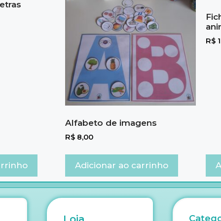
letras
Fic
ani
R$
1
Alfabeto de imagens
R$
8,00
arrinho
Adicionar ao carrinho
A
Loja
Catego