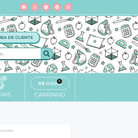
REA DE CLIENTE
0
R$
0,00
IAIS
CARRINHO
amarelo