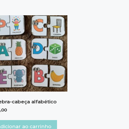
bra-cabeça alfabético
,00
dicionar ao carrinho