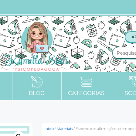
Á
BLOG
CATEGORIAS
SOC
Início
/
Materiais
/ Espelho das afirmações setembro 