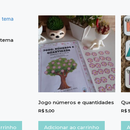
: tema
Jogo números e quantidades
Que
R$
5,00
R$
5
arrinho
Adicionar ao carrinho
A