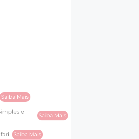
Saiba Mais
simples e
Saiba Mais
fari
Saiba Mais