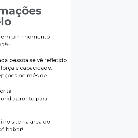
rmações
lo
ho em um momento
a!✨️
da pessoa se vê refletido
força e capacidade.
ecepções no mês de
rita.
lorido pronto para
i no site na área do
ó baixar!