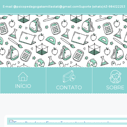
E-mail @psicopedagogakamillastati@gmail.com
Suporte (whats)43-984122253
INÍCIO
CONTATO
SOBRE