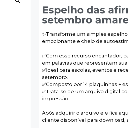
Espelho das afi
setembro amare
✨️Transforme um simples espel
emocionante e cheio de autoestim
✅️Com esse recurso encantador, ca
em palavras que representam sua 
✅️Ideal para escolas, eventos e r
setembro.
✅️Composto por 14 plaquinhas + esc
✅️Trata-se de um arquivo digital co
impressão.
Após adquirir o arquivo ele fica aqu
cliente disponível para download, s