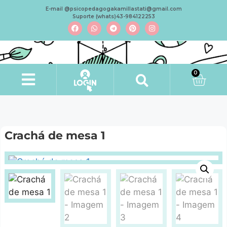
E-mail @psicopedagogakamillastati@gmail.com
Suporte (whats)43-984122253
0
Minha conta
Crachá de mesa 1