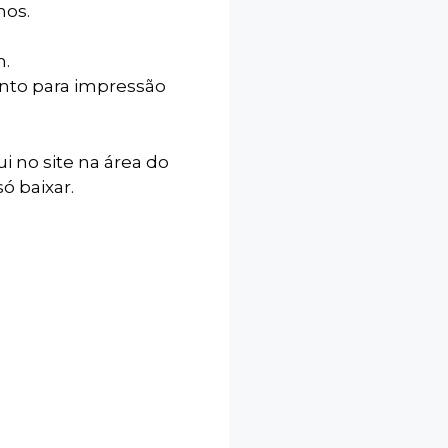
hos.
m.
onto para impressão
ui no site na área do
ó baixar.