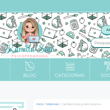
Á
BLOG
CATEGORIAS
SOC
Início
/
Materiais
/ Cartõezinhos janeiro branco