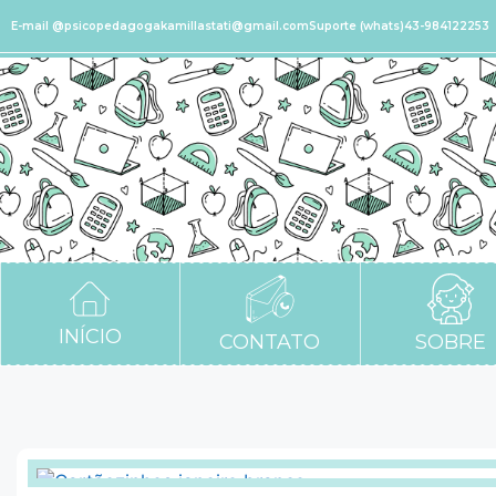
E-mail @psicopedagogakamillastati@gmail.com
Suporte (whats)43-984122253
INÍCIO
CONTATO
SOBRE