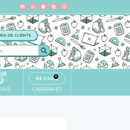
REA DE CLIENTE
0
R$
0,00
IAIS
CARRINHO