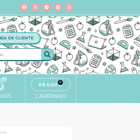
REA DE CLIENTE
0
R$
0,00
IAIS
CARRINHO
ismo