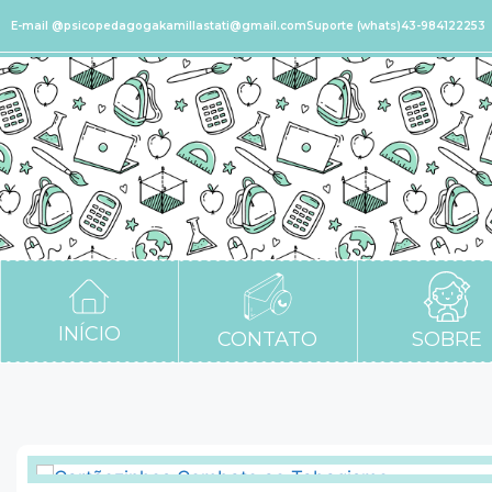
E-mail @psicopedagogakamillastati@gmail.com
Suporte (whats)43-984122253
INÍCIO
CONTATO
SOBRE