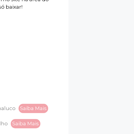
ó baixar!
maluco
Saiba Mais
lho
Saiba Mais