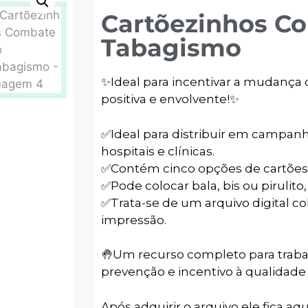
Cartõezinhos C
Tabagismo
✨️Ideal para incentivar a mudança
positiva e envolvente!✨️
✅️Ideal para distribuir em campan
hospitais e clínicas.
✅️Contém cinco opções de cartões
✅️Pode colocar bala, bis ou pirulito,
✅️Trata-se de um arquivo digital co
impressão.
🤚Um recurso completo para traba
prevenção e incentivo à qualidade 
Após adquirir o arquivo ele fica aqu