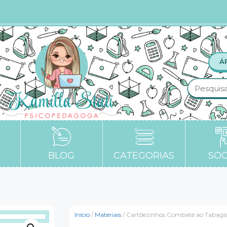
Á
BLOG
CATEGORIAS
SOC
Início
/
Materiais
/ Cartõezinhos Combate ao Tabag