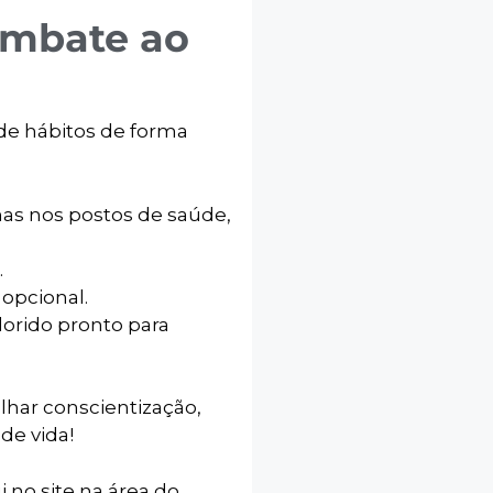
ombate ao
 de hábitos de forma
has nos postos de saúde,
.
 opcional.
lorido pronto para
lhar conscientização,
de vida!
i no site na área do