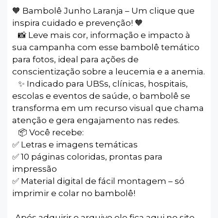
🧡 Bambolê Junho Laranja – Um clique que
inspira cuidado e prevenção! 🧡
⠀📸 Leve mais cor, informação e impacto à
sua campanha com esse bambolê temático
para fotos, ideal para ações de
conscientização sobre a leucemia e a anemia.
⠀✨ Indicado para UBSs, clínicas, hospitais,
escolas e eventos de saúde, o bambolê se
transforma em um recurso visual que chama
atenção e gera engajamento nas redes.
⠀📦 Você recebe:
✅ Letras e imagens temáticas
✅ 10 páginas coloridas, prontas para
impressão
✅ Material digital de fácil montagem – só
imprimir e colar no bambolê!
⠀
-Após adquirir o arquivo ele fica aqui no site