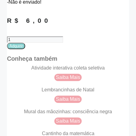
-Não é enviado!
R$
6,00
Bambolê
para
Adquirir
foto
eu
Conheça também
amo
frutas
Atividade interativa coleta seletiva
quantidade
Saiba Mais
Lembrancinhas de Natal
Saiba Mais
Mural das mãozinhas: consciência negra
Saiba Mais
Cantinho da matemática