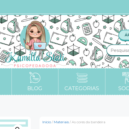
Á
BLOG
CATEGORIAS
SOC
Início
/
Materiais
/ As cores da bandeira