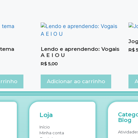
Jog
: tema
Lendo e aprendendo: Vogais
R$
5
A E I O U
R$
5,00
arrinho
Adicionar ao carrinho
A
Loja
Catego
Blog
Início
Atividades
Minha conta