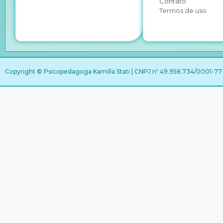
Contato
Termos de uso
Copyright © Psicopedagoga Kamilla Stati | CNPJ nº 49.958.734/0001-77 |