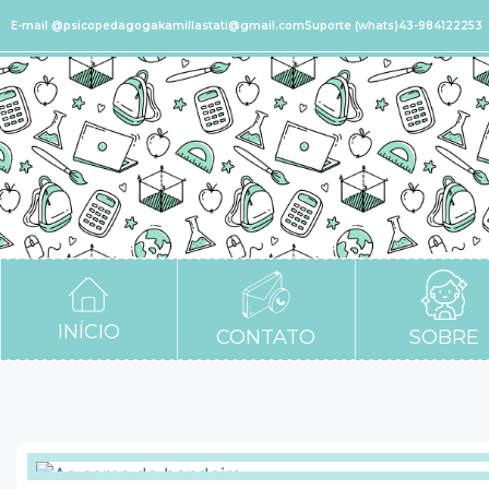
E-mail @psicopedagogakamillastati@gmail.com
Suporte (whats)43-984122253
INÍCIO
CONTATO
SOBRE