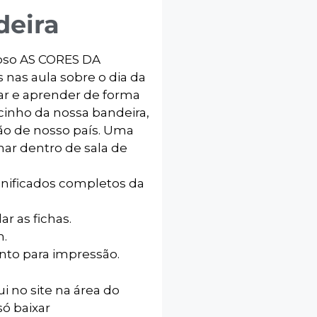
deira
hoso AS CORES DA
nas aula sobre o dia da
rar e aprender de forma
cinho da nossa bandeira,
ão de nosso país. Uma
har dentro de sala de
gnificados completos da
r as fichas.
m.
onto para impressão.
ui no site na área do
só baixar