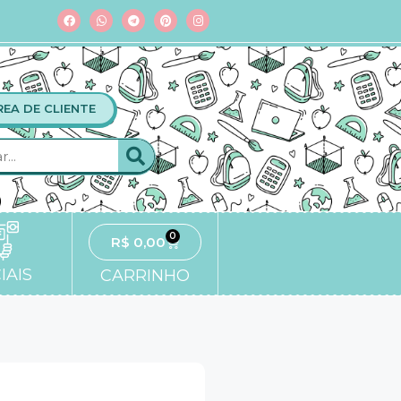
REA DE CLIENTE
0
R$
0,00
IAIS
CARRINHO