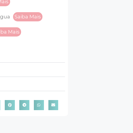
Mais
água
Saiba Mais
iba Mais