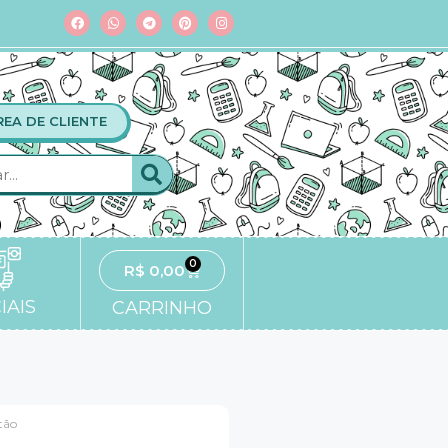
REA DE CLIENTE
0
R$
0,00
IAIS
CARRINHO
tão