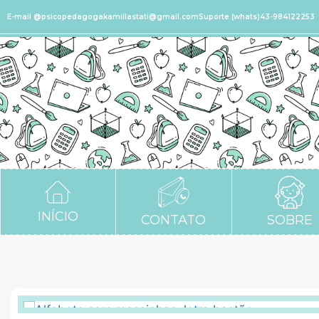
E-mail @psicopedagogakamillastati@gmail.com
Suporte (whats)43-984122253
INÍCIO
CONTATO
SOBRE