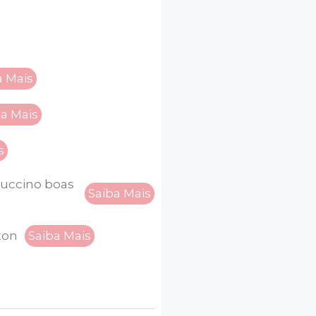
a Mais
ba Mais
s
uccino boas
Saiba Mais
ton
Saiba Mais