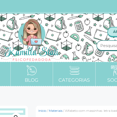
Á
BLOG
CATEGORIAS
SOC
Início
/
Materiais
/ Alfabeto com massinhas: letra bas