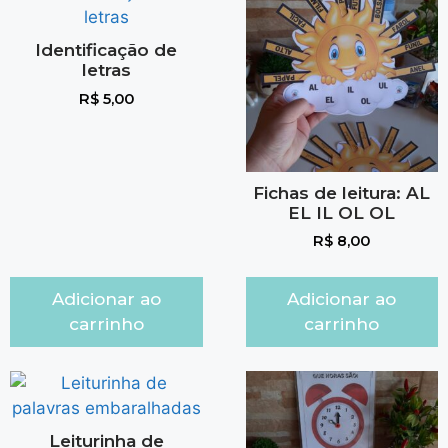
Identificação de
letras
R$
5,00
Fichas de leitura: AL
EL IL OL OL
R$
8,00
Adicionar ao
Adicionar ao
carrinho
carrinho
Leiturinha de