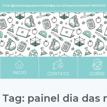
E-mail @psicopedagogakamillastati@gmail.com
Suporte (whats)43-984122253
INÍCIO
CONTATO
SOBRE
Tag: painel dia das