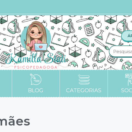
Á
BLOG
CATEGORIAS
SOC
 mães