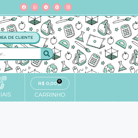
REA DE CLIENTE
0
R$
0,00
IAIS
CARRINHO